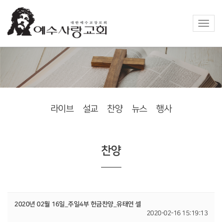
Toggle
naviga
라이브
설교
찬양
뉴스
행사
찬양
2020년 02월 16일_주일4부 헌금찬양_유태연 셀
2020-02-16 15:19:13