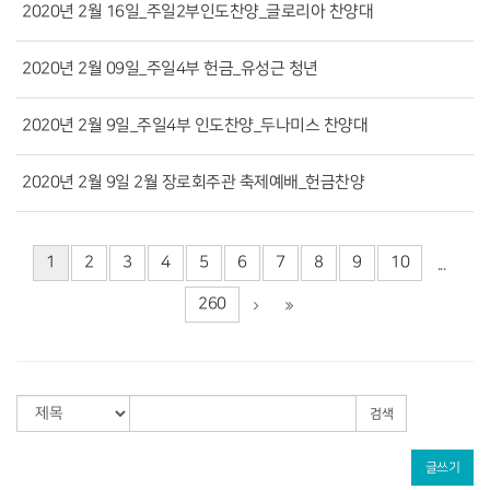
2020년 2월 16일_주일2부인도찬양_글로리아 찬양대
2020년 2월 09일_주일4부 헌금_유성근 청년
2020년 2월 9일_주일4부 인도찬양_두나미스 찬양대
2020년 2월 9일 2월 장로회주관 축제예배_헌금찬양
1
2
3
4
5
6
7
8
9
10
...
260
검색
글쓰기