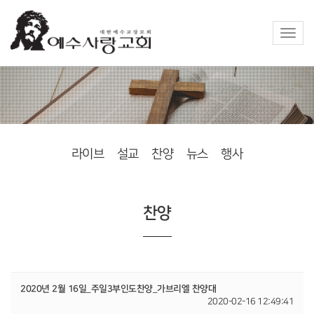
Toggle
naviga
라이브
설교
찬양
뉴스
행사
찬양
2020년 2월 16일_주일3부인도찬양_가브리엘 찬양대
2020-02-16 12:49:41