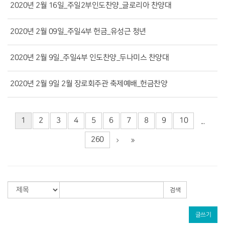
2020년 2월 16일_주일2부인도찬양_글로리아 찬양대
2020년 2월 09일_주일4부 헌금_유성근 청년
2020년 2월 9일_주일4부 인도찬양_두나미스 찬양대
2020년 2월 9일 2월 장로회주관 축제예배_헌금찬양
1
2
3
4
5
6
7
8
9
10
...
260
검색
글쓰기