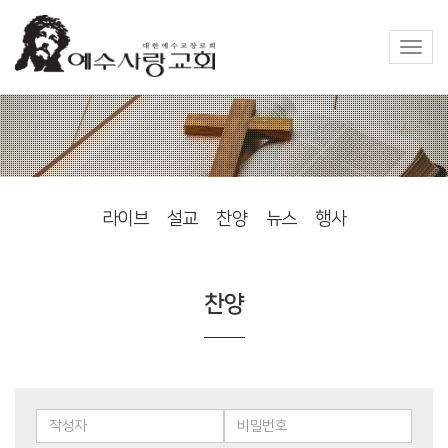
Toggl
naviga
라이브
설교
찬양
뉴스
행사
찬양