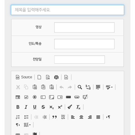
영상
인도/특송
찬양일
Source