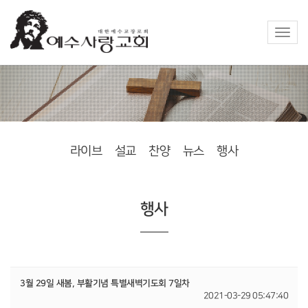
Toggle
naviga
라이브
설교
찬양
뉴스
행사
행사
3월 29일 새봄, 부활기념 특별새벽기도회 7일차
2021-03-29 05:47:40