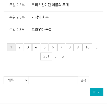
주일 2,3부
크리스찬이란 이름의 무게
주일 2,3부
가정의 회복
주일 2,3부
트라우마 극복
1
2
3
4
5
6
7
8
9
10
...
231
검색
글쓰기