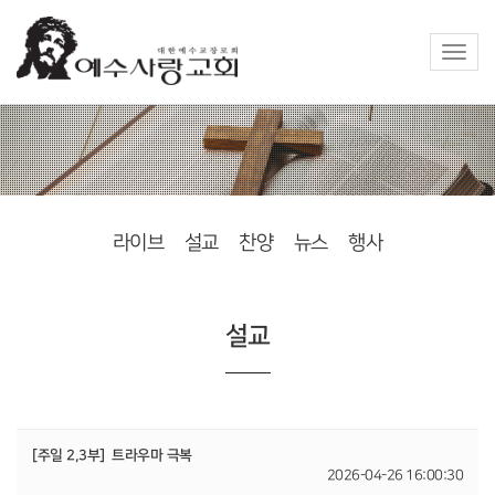
Toggle
naviga
라이브
설교
찬양
뉴스
행사
설교
[주일 2,3부]
트라우마 극복
2026-04-26 16:00:30